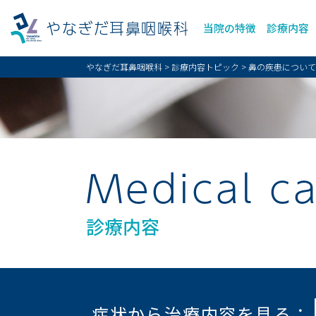
やなぎだ耳鼻咽喉科
当院の特徴
診療内容
やなぎだ耳鼻咽喉科
>
診療内容トピック
>
鼻の疾患について
Medical c
診療内容
症状から治療内容を見る：