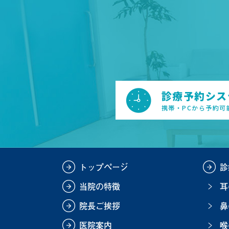
診療予約システ
携帯・PCから予約可
トップページ
診
当院の特徴
耳
院長ご挨拶
鼻
医院案内
喉