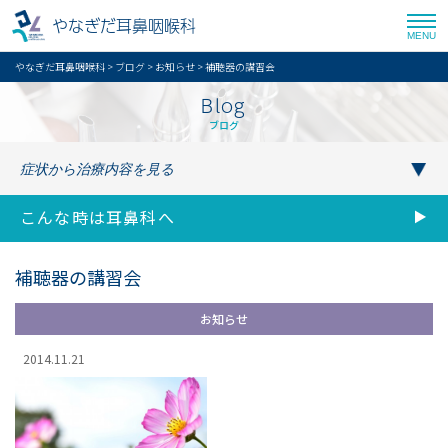
やなぎだ耳鼻咽喉科
MENU
やなぎだ耳鼻咽喉科
>
ブログ
>
お知らせ
>
補聴器の講習会
Blog
ブログ
こんな時は耳鼻科へ
補聴器の講習会
お知らせ
2014.11.21