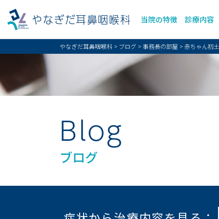
やなぎだ耳鼻咽喉科
当院の特徴
診療内容
やなぎだ耳鼻咽喉科
>
ブログ
>
事務長の部屋
>
赤ちゃん初
Blog
ブログ
症状から治療内容を見る：