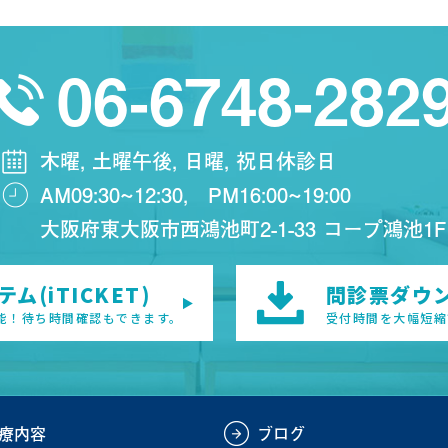
06-6748-282
木曜, 土曜午後, 日曜, 祝日休診日
AM09:30~12:30,
PM16:00~19:00
大阪府東大阪市西鴻池町2-1-33 コープ鴻池1F
ム(iTICKET)
問診票ダウ
能！待ち時間確認もできます。
受付時間を大幅短縮
療内容
ブログ