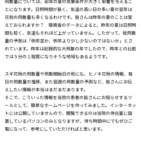
飛散量については、前年の夏の気象条件が大きく影響を与えるこ
とになります。日照時間が長く、気温の高い日の多い夏の翌年は
花粉の飛散量も多くなるわけです。皆さんは昨年の夏のことは覚
えておられますか？ 環境省のデータによると、昨年の夏は日照時
間も短く、気温もそれほど上がっていません。したがって、総飛散
量の予測は「例年並か、例年より少し少ないのではないか」とさ
れています。昨年は記録的な大飛散の年でしたので、昨年との比較
では５分の１程度になりそうな地域もあるようです。
スギ花粉の飛散量や飛散開始日の他にも、ヒノキ花粉の情報、毎
日の飛散量の推移、また翌週の飛散量の予測など、皆さんにお伝
えしたい情報が本当はまだまだあります。
そこで、こういった情報を当院の患者の皆さんにお知らせするツ
ールとして、簡単なホームページを作ってみました。インターネッ
トには公開していませんので、閲覧できるのは当院の待合室に設
置しているパソコンのみとなりますが、待ち時間中にでもぜひご
覧になって、参考にしていただければと思います。