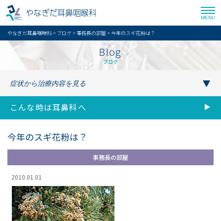
やなぎだ耳鼻咽喉科
MENU
やなぎだ耳鼻咽喉科
>
ブログ
>
事務長の部屋
>
今年のスギ花粉は？
Blog
ブログ
こんな時は耳鼻科へ
今年のスギ花粉は？
事務長の部屋
2010.01.01